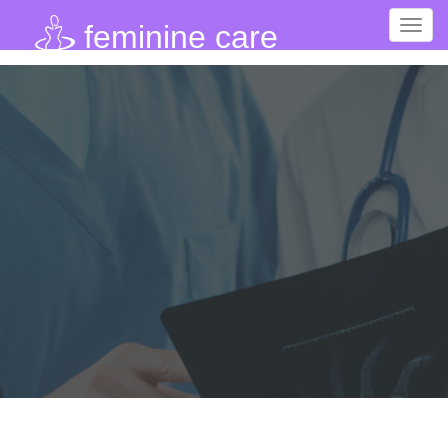
Toggl
feminine care
navig